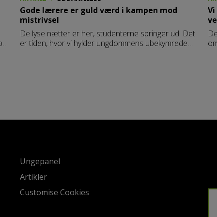
Gode lærere er guld værd i kampen mod
Vi
mistrivsel
ve
o
De lyse nætter er her, studenterne springer ud. Det
De
på
er tiden, hvor vi hylder ungdommens ubekymrede
om
ed
livsglæde ”ret som føllet og lammet, der frit over
Me
 de
engen sig tumler”. Men faktum er, at et stigende
– 
antal af vores unge mistrives.
ve
bl
At
Ungepanel
Artikler
Customise Cookies