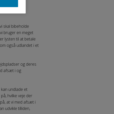
 skal vi sænke
vi skal bibeholde
 vi bruger en meget
 lysten til at betale
som også udlandet i et
ejdspladser og deres
ed afsæt i og
vi kan undlade et
på, hvilke veje der
på, at vi med afsæt i
udvikle tilliden,