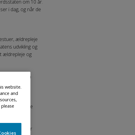
færdsstaten om 10 år.
ser i dag, og når de
estuer, ældrepleje
tens udvikling og
t ældrepleje og
d beundring. Så
is website.
nhance and
 service fra
 sources,
 please
eten uden at øge
x
1.144 milliarder
Cookies