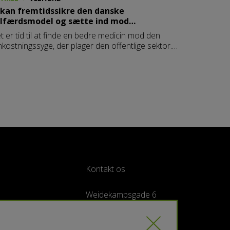
 kan fremtidssikre den danske
lfærdsmodel og sætte ind mod
mkostningssygen
t er tid til at finde en bedre medicin mod den
kostningssyge, der plager den offentlige sektor.
n skal vi bare forlænge levetiden nogle år endnu
eller skal vi genoplive Danmarks verdensberømte
lfærdsstat i en mere fremtidssikret version? Det
iver et centralt spørgsmål for beslutningstagerne.
 lade stå til er ikke en mulighed.
Kontakt os
Weidekampsgade 6
2300 København S,
Danmark