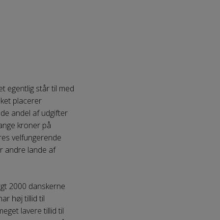
 egentlig står til med
lket placerer
de andel af udgifter
mange kroner på
ores velfungerende
r andre lande af
purgt 2000 danskerne
høj tillid til
get lavere tillid til