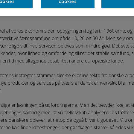
llade os at stille visse krav til kvalitet og effektivitet? Alternativt,
ookies
cookies
el af vores økonomi siden opbygningen tog fart i 1960’erne, og 
et stærkt velfærdssamfund om både 10, 20 og 30 år. Men selv om
værre lige vidt, hvis servicen opleves som mindre god. Det svækker
ender, hvor lighed og omfordeling sikrer det stabile samfund, 
i en tid med tiltagende ustabilitet i andre europæiske lande.
tatens indtægter stammer direkte eller indirekte fra danske arb
 nye produkter og services på tværs af dansk erhvervsliv, bl.a. m
.
ffentlige er løsningen på udfordringerne. Men det betyder ikke, at 
ejebringes samtidig med, at vi i fællesskab analyserer os tættere 
lere danskere oplever, at netop de også bliver tilgodeset. Vi tror 
ne kan finde løftestænger, der gør ”kagen større” således vi kan 