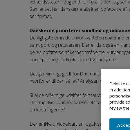
velfærdsstaten i dag end for 10 år siden, og ser v
Samlet set har danskerne altså en opfattelse af, 
ser fremad.
Danskerne prioriterer sundhed og uddanne
De vigtigste områder, hvor kvaliteten spiller in
samt politi og retsvæsen. Der er da også en kla
deres opfattelse af kerneområderne. Vurderingen 
børnepasning får kritik. Dette bør bekymre.
Det går virkeligt godt for Danmark i disse år, og
hvorfor er tilliden så lav? Analysen rejser flere s
Deloitte u
In additio
Skal de offentlige udgifter fortsat vokse hurtigere,
personalis
provide ad
eksempelvis sundhedsvæsenet i takt med, at der 
review the
omkostningerne?
Der er ikke umiddelbart en logisk sammenhæng mel
Accep