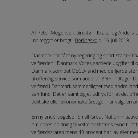
Af Peter Mogensen, direktør i Kraka, og Anders D
Indlægget er bragt i
Berlingske
d. 16. juli 2019.
Danmark har fået ny regering og snart starter fin
velfærden i Danmark. Vores samlede udgifter til of
Danmark som det OECD-land med de fjerde største u
til offentlig service som andel af BNP, indtager
velfærd i Danmark sammenlignet med andre lande,
samfund. Det er samtidig et udtryk for, at det o
politiske eller økonomiske årsager har valgt en 
En ny undersøgelse i Small Great Nation-initiativet
om deres holdning til velfærdsstatens evne til at t
velfærdsstaten mens 40 procent har lav eller meget la