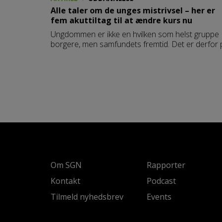
Alle taler om de unges mistrivsel – her er
fem akuttiltag til at ændre kurs nu
Ungdommen er ikke en hvilken som helst gruppe
borgere, men samfundets fremtid. Det er derfor 
høje tid, at vi tager ansvar for dette, ikke mindst v
at regulere og forme de digitale landskaber, som
navigerer i.
Om SGN
Rapporter
Kontakt
Podcast
Tilmeld nyhedsbrev
Events