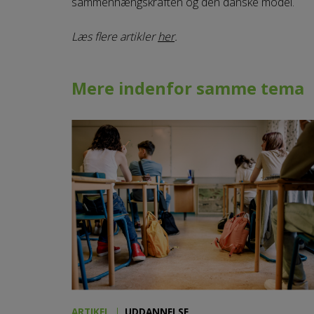
sammenhængskraften og den danske model.
Læs flere artikler
her
.
Mere indenfor samme tema
ARTIKEL
UDDANNELSE