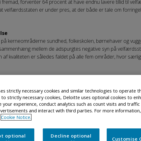
i fremad, forventer 64 procent at have endnu lavere tillid til vel
at velfærdsstaten er under pres, at der både er tale om forringel
lse
d er på kerneområderne sundhed, folkeskolen, børnehaver og vugg
r sammenhæng mellem de adspurgtes negative syn på velfærdssta
af kvaliteten er således faldet på alle fem områder, hvor særlig
 hele verden ser til den danske velfærdsmodel for inspiration. Me
pørgsmål end svar.
ses strictly necessary cookies and similar technologies to operate th
n to strictly necessary cookies, Deloitte uses optional cookies to e
 når vi allerede har et højt forbrug? Stiger vores forventninger til
e your experience, conduct analytics such as count visits and traffic
vertisements and interact with third parties. For more information,
kommer flere muligheder for behandling? Og kan vi højne kvalit
Cookie Notice.
lem højt forbrug og lav tillid fra danskerne. Når der anvendes 
t optional
Decline optional
Customise 