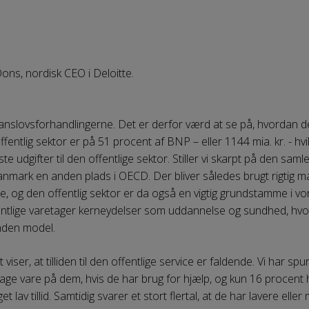
ons, nordisk CEO i Deloitte.
anslovsforhandlingerne. Det er derfor værd at se på, hvordan det
fentlig sektor er på 51 procent af BNP – eller 1144 mia. kr. - hvi
dgifter til den offentlige sektor. Stiller vi skarpt på den samle
 Danmark en anden plads i OECD. Der bliver således brugt rigtig 
 og den offentlig sektor er da også en vigtig grundstamme i v
ffentlige varetager kerneydelser som uddannelse og sundhed, hvo
anden model.
 viser, at tilliden til den offentlige service er faldende. Vi har s
age vare på dem, hvis de har brug for hjælp, og kun 16 procent har 
v tillid. Samtidig svarer et stort flertal, at de har lavere eller me