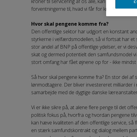
kroner til servicering af os alle, kan vi måske godt ti
c
forventningerne til, hvad vi får for kronerne?
Hvor skal pengene komme fra?
Den offentlige sektor har udgjort en konstant and
styrkerne i velfærdsmodellen, så vi fortsat har 
stor andel af BNP på offentlige ydelser, er vi des
skat og dermed potentielt den samfundsmodel vi k
stort omfang har fået øjnene op for - ikke mindst 
Så hvor skal pengene komme fra? En stor del af s
lønmodtagere. Der bliver investereret milliarder i
samarbejde med de dygtige danske læreanstalter
Vi er ikke sikre på, at alene flere penge til det o
politisk fokus på, hvorfra og hvordan pengene tilv
kan hæve kvaliteten af den offentlige service, så f
en stærk samfundskontrakt og dialog mellem parter