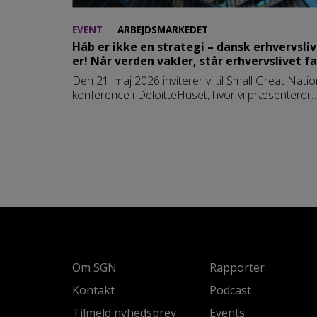
EVENT
ARBEJDSMARKEDET
Håb er ikke en strategi – dansk erhvervsliv
er! Når verden vakler, står erhvervslivet f
Den 21. maj 2026 inviterer vi til Small Great Natio
konference i DeloitteHuset, hvor vi præsenterer
resultaterne af vores 18. rapport, som sætter fo
på danske virksomheders rolle i det danske
samfund. I en tid præget af global usikkerhed og
hurtige forandringer står det danske erhvervsliv
som en stabil og pålidelig kraft. Men hvordan
bidrager virksomhederne til at gøre dansk økono
robust og modstandsdygtig i en usikker verden?
Om SGN
Rapporter
Kontakt
Podcast
Tilmeld nyhedsbrev
Events