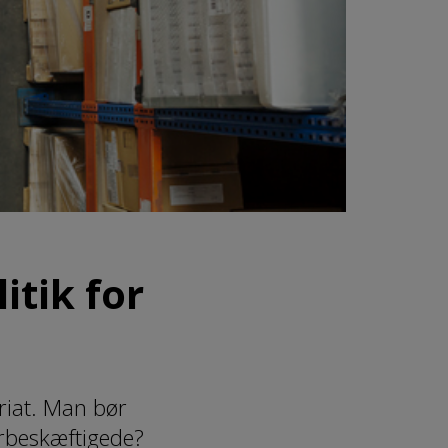
tik for
ariat. Man bør
erbeskæftigede?