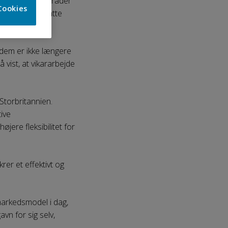
stansatte på områder
Cookies
d, at løst ansatte
f dem er ikke længere
å vist, at vikararbejde
Storbritannien.
tive
re fleksibilitet for
er et effektivt og
markedsmodel i dag,
vn for sig selv,