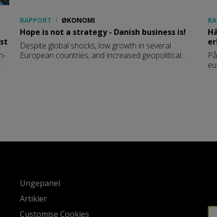
RAPPORT
ØKONOMI
RA
Hope is not a strategy - Danish business is!
Hå
ast
er
Despite global shocks, low growth in several
n-
European countries, and increased geopolitical
På
uncertainty, the Danish economy remains strong.
eu
kus
Employment is high, public finances are solid, and
st
companies are driving growth and exports. What
er
really explains this resilience – and how can
vi
Denmark maintain and develop this strength in a
fo
rapidly changing world?
ka
mi
ve
Ungepanel
Artikler
Customise Cookies