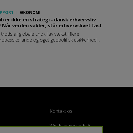
PPORT
ØKONOMI
b er ikke en strategi - dansk erhvervsliv
! Når verden vakler, står erhvervslivet fast
 trods af globale chok, lav vækst i flere
ropæiske lande og øget geopolitisk usikkerhed
år dansk økonomi fortsat stærkt. Beskæftigelsen
 høj, de offentlige finanser solide, og
rksomhederne skaber vækst og eksport. Hvad
rklarer egentlig denne robusthed – og hvordan
n Danmark fastholde og udvikle denne styrke i en
rden i hastig forandring?
Kontakt os
Weidekampsgade 6