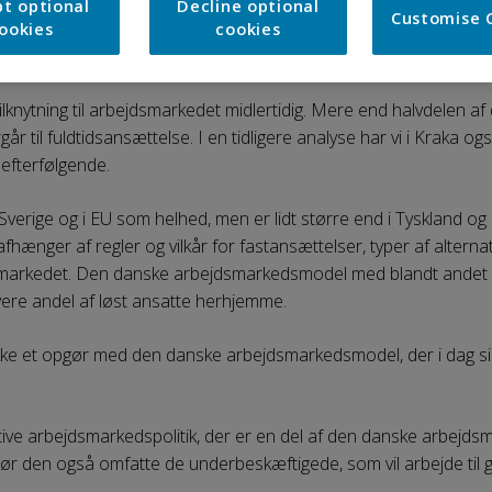
der med serviceopgaver, hyppigere del af prekariatet. Flere lø
t optional
Decline optional
Customise 
indre grad kræver lang oplæring. Det tillader derfor i højere gra
ookies
cookies
se tilknytning til arbejdsmarkedet midlertidig. Mere end halvdelen a
r til fuldtidsansættelse. I en tidligere analyse har vi i Kraka ogs
efterfølgende.
verige og i EU som helhed, men er lidt større end i Tyskland og 
hænger af regler og vilkår for fastansættelser, typer af alterna
arkedet. Den danske arbejdsmarkedsmodel med blandt andet høje
vere andel af løst ansatte herhjemme.
ikke et opgør med den danske arbejdsmarkedsmodel, der i dag sikr
ve arbejdsmarkedspolitik, der er en del af den danske arbejds
ør den også omfatte de underbeskæftigede, som vil arbejde til ga