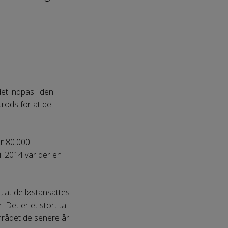
et indpas i den
trods for at de
er 80.000
il 2014 var der en
, at de løstansattes
. Det er et stort tal
rådet de senere år.