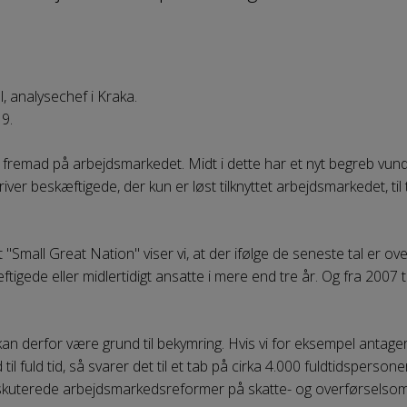
l, analysechef i Kraka.
19.
fremad på arbejdsmarkedet. Midt i dette har et nyt begreb vund
ver beskæftigede, der kun er løst tilknyttet arbejdsmarkedet, til 
 "Small Great Nation" viser vi, at der ifølge de seneste tal er ov
ftigede eller midlertidigt ansatte i mere end tre år. Og fra 2007 t
.
an derfor være grund til bekymring. Hvis vi for eksempel antager
l fuld tid, så svarer det til et tab på cirka 4.000 fuldtidspersoner
kuterede arbejdsmarkedsreformer på skatte- og overførselsom