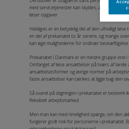
Derudover er ufaglærte samt personer, der arbej
Accep
med servicetjenester kan skyldes, at opgaverne i m
c
løser opgaver.
Heldigvis er en betydelig del af den ufrivilligt lø
en del af prekariatet to år senere, og mange overgå
kan øge mulighederne for ordinær beskæftigelse 
Prekariatet i Danmark er en mindre gruppe end i S
Omfanget af løse ansættelser på tværs af lande af
ansættelsesformer og øvrige normer på arbejdsm
faste ansættelser kan tænkes at ligge bag den la
Så svaret på stigningen i prekariatet er bestemt 
fleksibelt arbejdsmarked.
Men man kan med rimelighed spørge, om den akti
fungerer godt nok for personerne i prekariatet. B
virksomhederne og statskassen?