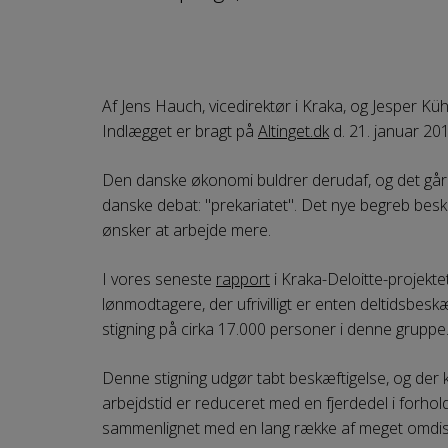
Af Jens Hauch, vicedirektør i Kraka, og Jesper Küh
Indlægget er bragt på
Altinget.dk
d. 21. januar 20
Den danske økonomi buldrer derudaf, og det går 
danske debat: "prekariatet". Det nye begreb beskri
ønsker at arbejde mere.
I vores seneste
rapport
i Kraka-Deloitte-projektet
lønmodtagere, der ufrivilligt er enten deltidsbeskæ
stigning på cirka 17.000 personer i denne gruppe
Denne stigning udgør tabt beskæftigelse, og der k
arbejdstid er reduceret med en fjerdedel i forhold ti
sammenlignet med en lang række af meget omdis