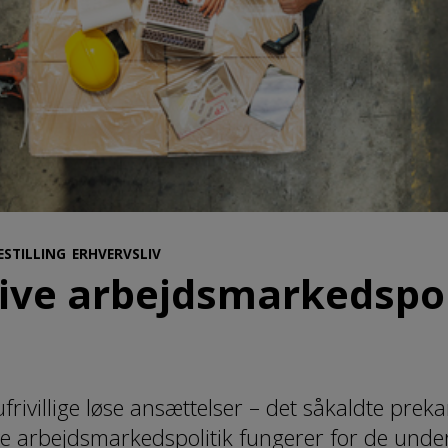
ESTILLING
ERHVERVSLIV
ive arbejdsmarkedspoli
 ufrivillige løse ansættelser – det såkaldte prek
ve arbejdsmarkedspolitik fungerer for de und