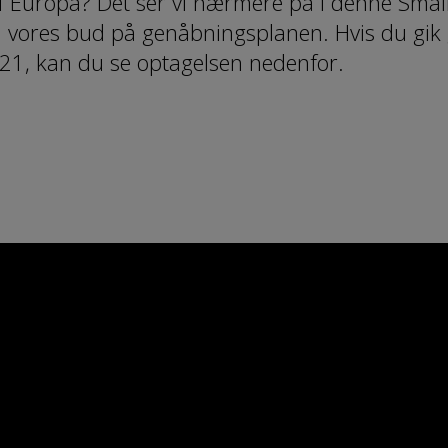
n af Europa? Det ser vi nærmere på i denne Smal
 vores bud på genåbningsplanen. Hvis du gik g
21, kan du se optagelsen nedenfor.