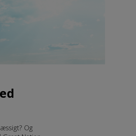
med
æssigt? Og