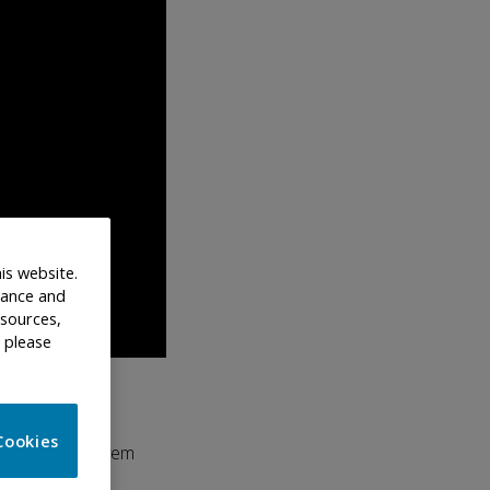
is website.
nhance and
 sources,
 please
x
e Talk’en, som
Cookies
egrupper – og hvem
amål?