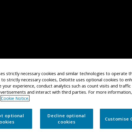
ses strictly necessary cookies and similar technologies to operate th
n to strictly necessary cookies, Deloitte uses optional cookies to e
e your experience, conduct analytics such as count visits and traffic
vertisements and interact with third parties. For more information,
Cookie Notice.
mafronten
Mogensen, direktør i Kraka og Kraka Advisory, er værter på Liv
t optional
Decline optional
Customise 
er op og ned i klimaråd, klimapartnerskaber, ekspertråd og følg
ookies
cookies
ompetence, der kan få Danmark på sporet med realisering af klim