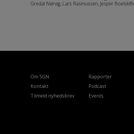
Gredal Nørvig, Lars Rasmussen, Jesper Boelskift
Lars Sandahl, Kirstine Rasmussen og Mie Hage
Om SGN
Rapporter
Kontakt
Podcast
Tilmeld nyhedsbrev
Events