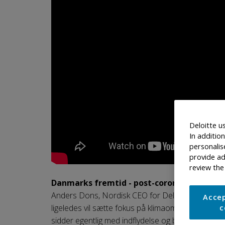
Deloitte u
In additio
personalis
provide ad
review the
Danmarks fremtid - post-corona og på kli
Anders Dons, Nordisk CEO for Deloitte, og Peter 
Accep
ligeledes vil sætte fokus på klimaområdet. Hvad 
c
sidder egentlig med indflydelse og beslutningsk