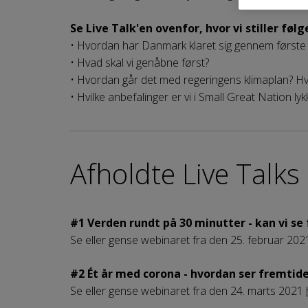
Se Live Talk'en ovenfor, hvor vi stiller fø
• Hvordan har Danmark klaret sig gennem første 
• Hvad skal vi genåbne først?
• Hvordan går det med regeringens klimaplan? Hvi
• Hvilke anbefalinger er vi i Small Great Nation lyk
Afholdte Live Talks
#1
Verden rundt på 30 minutter - kan vi se 
Se eller gense webinaret fra den 25. februar 20
#2
Ét år med corona - hvordan ser fremtid
Se eller gense we
binaret fra den 24. marts 2021