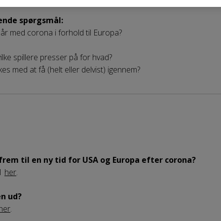
lgende spørgsmål:
år med corona i forhold til Europa?
lke spillere presser på for hvad?
kes med at få (helt eller delvist) igennem?
frem til en ny tid for USA og Europa efter corona
?
21
her
.
en ud?
her
.