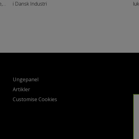
e,
i Dansk Industri
lu
nbo
co
Da
co
su
vi
en
sa
Ungepanel
Artikler
Customise Cookies