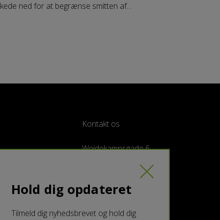
kkede ned for at begrænse smitten af
ronavirus. I dette notat gør vi status på, hvordan
nmark indtil videre er kommet igennem
ronapandemien. Vi ser på to centrale aspekter:
ndhed og samfundsøkonomi. Vores opgørelse
ser, at Danmark er kommet bedre gennem krisen
d størstedelen af de lande, vi normalt
mmenligner os med i og uden for Europa.
Kontakt os
Weidekampsgade 6
2300 København S,
Danmark
mschoenne@deloitte.dk
.
Hold dig opdateret
Tilmeld dig nyhedsbrevet og hold dig