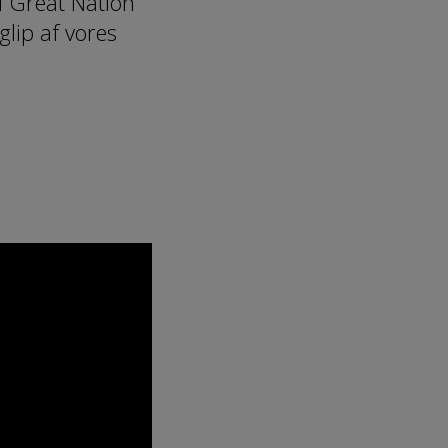
l Great Nation
lip af vores